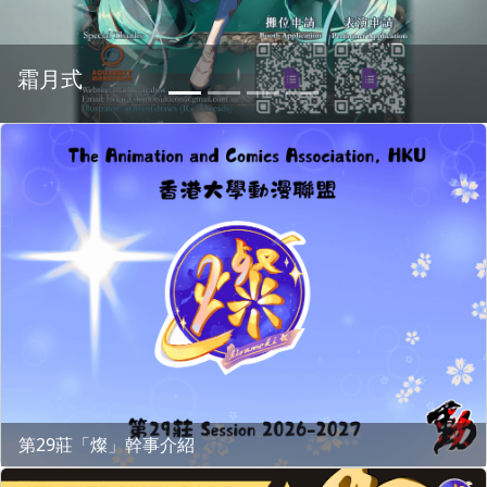
霜月式
第29莊「燦」幹事介紹