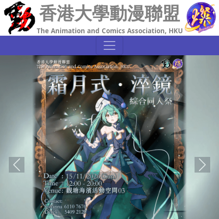
香港大學動漫聯盟
The Animation and Comics Association, HKU
Previous
Next